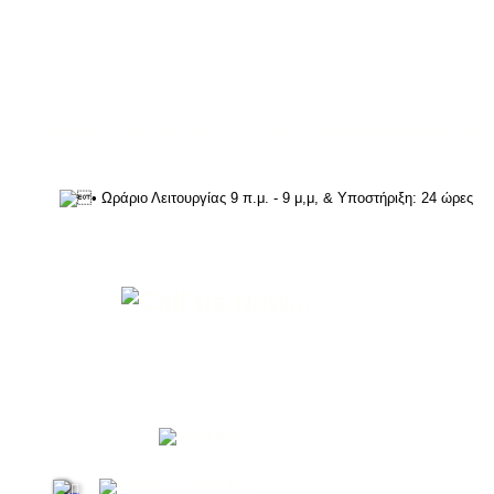
Κιν:  6944 635156
www.athens-marketing.com
e-mail:  info@athens-marketing.com