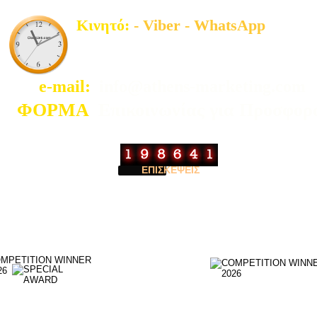
Κινητό:
- Viber - WhatsApp
Τηλ:  6944 635156
e-mail:
  info@athens-marketing.com
ΦΟΡΜΑ
Επικοινωνίας για Προσφορ
ΕΠΙΣΚΕΨΕΙΣ
Accurate Visits
Copyright
Athens marketing