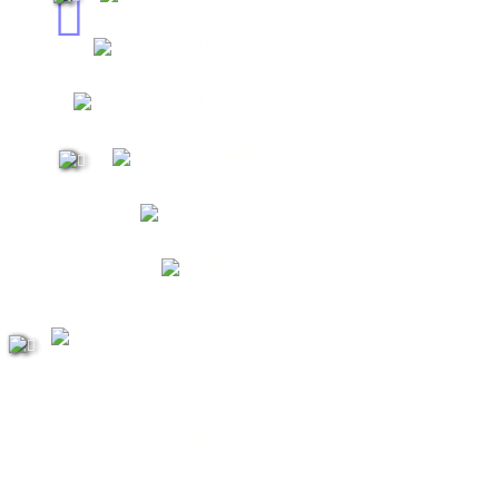

ΚΑΤΑΣΚΕΥΗ  ΙΣΤΟΣΕΛΙΔΩΝ
ΦΙΛΟΞΕΝΙΑ ΙΣΤΟΣΕΛΙΔΩΝ
ΚΑΤΑΣΚΕΥΗ E-SHOP
ΦΙΛΟΞΕΝΙΑ E-SHOP
ΚΑΤΑΣΚΕΥΗ ΙΣΤΟΣΕΛΙΔΩΝ ΣΤΗΝ ΑΘΗΝΑ
ΚΑΤΑΣΚΕΥΗ ΙΣΤΟΣΕΛΙΔΩΝ ΣΤΗΝ ΕΛ
KATASKEVI ISTOSELIDON STIN ATHINA
E-SHOP PRODUCTION
ΔΗΜΙΟΥΡΓΙΑ ΙΣΤΟΣΕΛΙΔΩΝ
WEB DESIGN IN ATHENS
ΙΣΤΟΣΕΛΙΔΕΣ
E-MAIL NEWSLETTER
ΜΑΖΙΚΑ  E-MAIL
E-SHOP
ΙΣΤΟΣΕΛΙΔΕΣ
ΣΧΕΔΙΑΣΜΟΣ  ΙΣΤΟΣΕΛΙΔΩΝ
ΚΑΤΑΣΚΕΥΗ ΙΣΤΟΣΕΛΙΔΩΝ
ΚΑΤΑΣΚΕΥΗ ΣΑΪΤ
KATASKEYH ISTOSELIDON
ΚΑΤΑΣΚΕΥΗ ΙΣΤΟΣΕΛΙΔΩΝ
ΣΧΕΔΙΑΣΜΟΣ ΙΣΤΟΣΕΛΙΔ
ΠΡΟΩΘΗΣΗ ΠΡΟΪΟΝΤΩΝ ΜΕ Ε-ΜΕΙΛ
ΠΡΟΩΘΗΣΗ ΣΤΟΝ GOOGLE
ΚΑΤΑΣΚΕΥΗ ΙΣΤΟΣΕΛΙΔΩΝ
ΔΙΑΦΗΜΙΣΗ
ΕΥΧΕΤΗΡΙΕΣ ΚΑΡΤΕΣ ΜΕ ΜΟΥΣΙΚΟ CD ΜΕΣΑ
ΑΠΟΣΤΟΛΗ ΜΑΖΙΚΩΝ E-M
Athens marketing
e-shop
e-shop
Αθενς μάρκετινγκ
ATHENS MARKETING