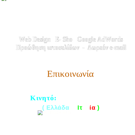
Web Design   E- Sho   Google AdWords  
Προώθηση ιστοσελίδων  -  Δωρεάν e-mail
Επικοινωνία
6944 635156
Κινητό:
( Ελλάδα
 & 
Ιτ
αλ
ία
 )